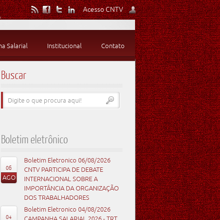
Acesso CNTV
 Salarial
Institucional
Contato
Buscar
Boletim eletrônico
Boletim Eletronico 06/08/2026
06
CNTV PARTICIPA DE DEBATE
AGO
INTERNACIONAL SOBRE A
IMPORTÂNCIA DA ORGANIZAÇÃO
DOS TRABALHADORES
Boletim Eletronico 04/08/2026
04
CAMPANHA SALARIAL 2026 - TRT