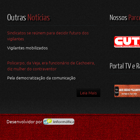
Outras
Notícias
Nossos
Parc
Sindicatos se reúnem para decidir futuro dos
vigilantes
Vigilantes mobilizados
Policarpo, da Veja, era funcionário de Cachoeira,
Portal TV e R
diz mulher do contraventor
Pela democratização da comunicação
Leia Mais
Desenvolvidor por