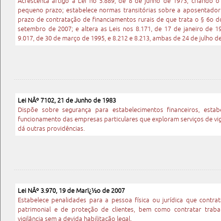
Acrescenta artigo à Lei no 5.889, de 8 de junho de 1973, criando o
pequeno prazo; estabelece normas transitórias sobre a aposentadori
prazo de contratação de financiamentos rurais de que trata o § 6o do
setembro de 2007; e altera as Leis nos 8.171, de 17 de janeiro de 1
9.017, de 30 de março de 1995, e 8.212 e 8.213, ambas de 24 de julho d
Lei NÂº 7102, 21 de Junho de 1983
Dispõe sobre segurança para estabelecimentos financeiros, estab
funcionamento das empresas particulares que exploram serviços de vigi
dá outras providências.
Lei NÂº 3.970, 19 de Marï¿½o de 2007
Estabelece penalidades para a pessoa física ou jurídica que contrata
patrimonial e de proteção de clientes, bem como contratar traba
vigilância sem a devida habilitação legal.