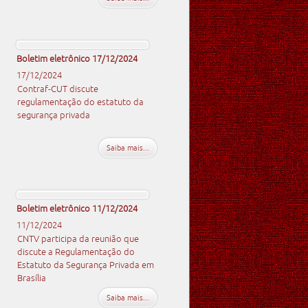
Boletim eletrônico 17/12/2024
17/12/2024
Contraf-CUT discute
regulamentação do estatuto da
segurança privada
Saiba mais...
Boletim eletrônico 11/12/2024
11/12/2024
CNTV participa da reunião que
discute a Regulamentação do
Estatuto da Segurança Privada em
Brasília
Saiba mais...