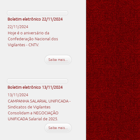
Boletim eletrônico 22/11/2024
22/11/2024
Hoje é o aniversário da
Confederação Nacional dos
Vigilantes - CNTV.
Saiba mais...
Boletim eletrônico 13/11/2024
13/11/2024
CAMPANHA SALARIAL UNIFICADA -
Sindicatos de Vigilantes
Consolidam a NEGOCIAÇÃO
UNIFICADA Salarial de 2025.
Saiba mais...