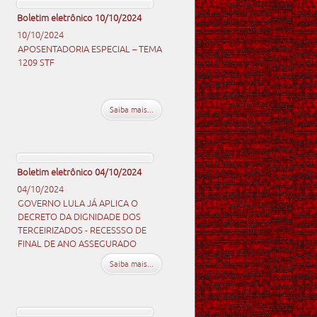
Boletim eletrônico 10/10/2024
10/10/2024
APOSENTADORIA ESPECIAL – TEMA
1209 STF
Saiba mais...
Boletim eletrônico 04/10/2024
04/10/2024
GOVERNO LULA JÁ APLICA O
DECRETO DA DIGNIDADE DOS
TERCEIRIZADOS - RECESSSO DE
FINAL DE ANO ASSEGURADO
Saiba mais...