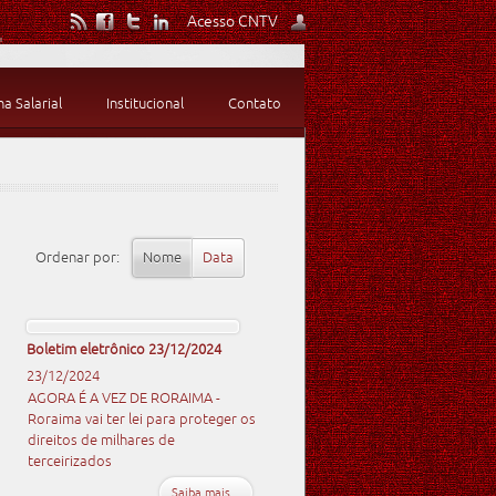
Acesso CNTV
 Salarial
Institucional
Contato
Ordenar por:
Nome
Data
Boletim eletrônico 23/12/2024
23/12/2024
AGORA É A VEZ DE RORAIMA -
Roraima vai ter lei para proteger os
direitos de milhares de
terceirizados
Saiba mais...