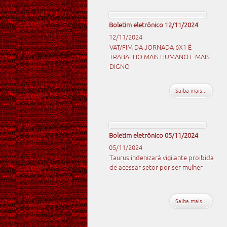
Boletim eletrônico 12/11/2024
12/11/2024
VAT/FIM DA JORNADA 6X1 É
TRABALHO MAIS HUMANO E MAIS
DIGNO
Saiba mais...
Boletim eletrônico 05/11/2024
05/11/2024
Taurus indenizará vigilante proibida
de acessar setor por ser mulher
Saiba mais...