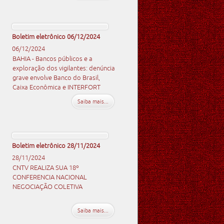
Boletim eletrônico 06/12/2024
06/12/2024
BAHIA - Bancos públicos e a
exploração dos vigilantes: denúncia
grave envolve Banco do Brasil,
Caixa Econômica e INTERFORT
Saiba mais...
Boletim eletrônico 28/11/2024
28/11/2024
CNTV REALIZA SUA 18º
CONFERENCIA NACIONAL
NEGOCIAÇÃO COLETIVA
Saiba mais...