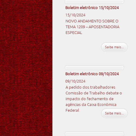
Boletim eletrônico 15/10/2024
15/10/2024
NOVO ANDAMENTO SOBRE O
TEMA 1209 – APOSENTADORIA
ESPECIAL
Saiba mais...
Boletim eletrônico 09/10/2024
09/10/2024
A pedido dos trabalhadores
Comissão de Trabalho debate o
impacto do fechamento de
agências da Caixa Econômica
Federal
Saiba mais...