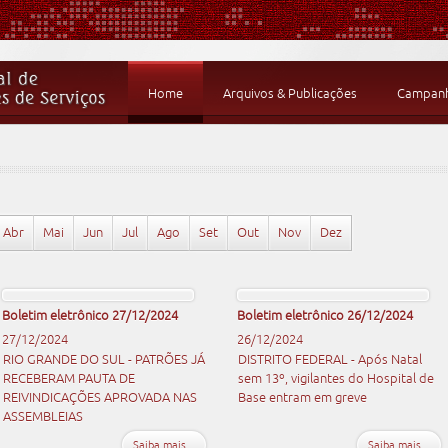
Home
Arquivos & Publicações
Campanha
Abr
Mai
Jun
Jul
Ago
Set
Out
Nov
Dez
Boletim eletrônico 27/12/2024
Boletim eletrônico 26/12/2024
27/12/2024
26/12/2024
RIO GRANDE DO SUL - PATRÕES JÁ
DISTRITO FEDERAL - Após Natal
RECEBERAM PAUTA DE
sem 13º, vigilantes do Hospital de
REIVINDICAÇÕES APROVADA NAS
Base entram em greve
ASSEMBLEIAS
Saiba mais...
Saiba mais...