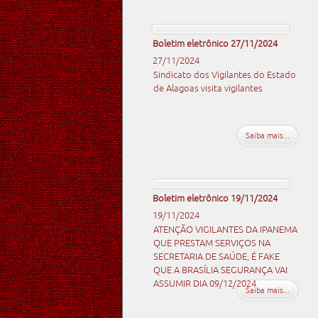
Boletim eletrônico 27/11/2024
27/11/2024
Sindicato dos Vigilantes do Estado
de Alagoas visita vigilantes
Saiba mais...
Boletim eletrônico 19/11/2024
19/11/2024
ATENÇÃO VIGILANTES DA IPANEMA
QUE PRESTAM SERVIÇOS NA
SECRETARIA DE SAÚDE, É FAKE
QUE A BRASÍLIA SEGURANÇA VAI
ASSUMIR DIA 09/12/2024
Saiba mais...