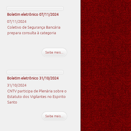
Boletim eletrônico 07/11/2024
07/11/2024
Coletivo de Segurança Bancária
prepara consulta à categoria
Saiba mais...
Boletim eletrônico 31/10/2024
31/10/2024
CNTV participa de Plenária sobre o
Estatuto dos Vigilantes no Espirito
Santo
Saiba mais...