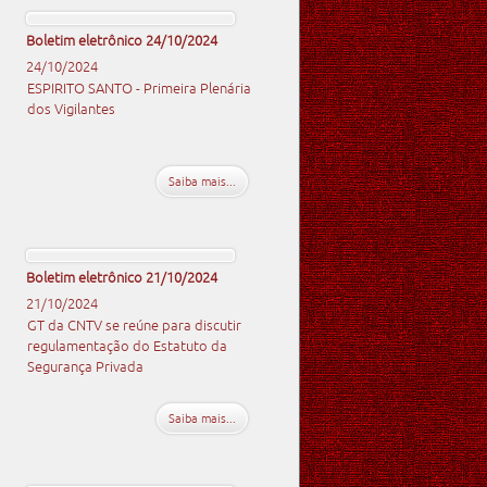
Boletim eletrônico 24/10/2024
24/10/2024
ESPIRITO SANTO - Primeira Plenária
dos Vigilantes
Saiba mais...
Boletim eletrônico 21/10/2024
21/10/2024
GT da CNTV se reúne para discutir
regulamentação do Estatuto da
Segurança Privada
Saiba mais...