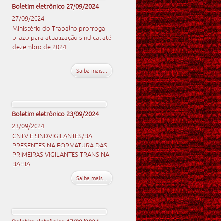
Boletim eletrônico 27/09/2024
27/09/2024
Ministério do Trabalho prorroga
prazo para atualização sindical até
dezembro de 2024
Saiba mais...
Boletim eletrônico 23/09/2024
23/09/2024
CNTV E SINDVIGILANTES/BA
PRESENTES NA FORMATURA DAS
PRIMEIRAS VIGILANTES TRANS NA
BAHIA
Saiba mais...