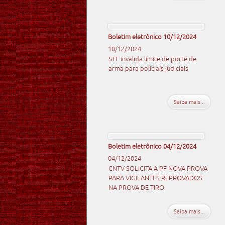
Boletim eletrônico 10/12/2024
10/12/2024
STF invalida limite de porte de
arma para policiais judiciais
Saiba mais...
Boletim eletrônico 04/12/2024
04/12/2024
CNTV SOLICITA A PF NOVA PROVA
PARA VIGILANTES REPROVADOS
NA PROVA DE TIRO
Saiba mais...