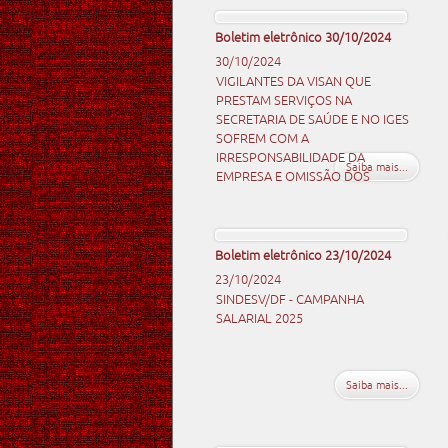
Boletim eletrônico 30/10/2024
30/10/2024
VIGILANTES DA VISAN QUE
PRESTAM SERVIÇOS NA
SECRETARIA DE SAÚDE E NO IGES
SOFREM COM A
IRRESPONSABILIDADE DA
Saiba mais...
EMPRESA E OMISSÃO DOS
TOMADORES DE SERVIÇO
Boletim eletrônico 23/10/2024
23/10/2024
SINDESV/DF - CAMPANHA
SALARIAL 2025
Saiba mais...