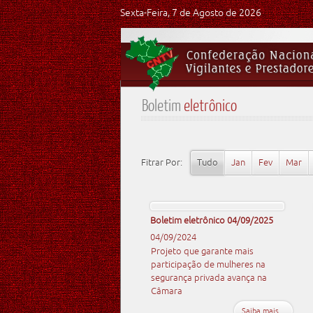
Sexta-Feira, 7 de Agosto de 2026
Boletim
eletrônico
Fitrar Por:
Tudo
Jan
Fev
Mar
Boletim eletrônico 04/09/2025
04/09/2024
Projeto que garante mais
participação de mulheres na
segurança privada avança na
Câmara
Saiba mais...