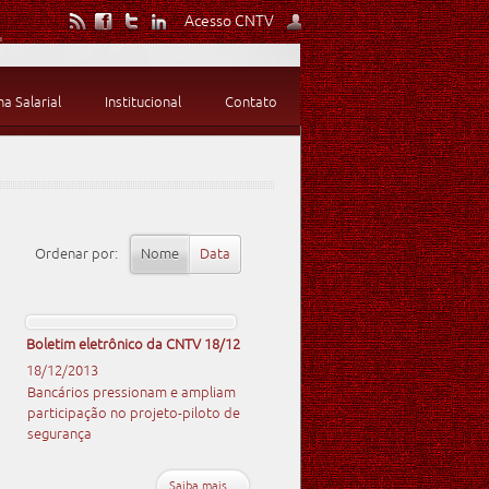
Acesso CNTV
 Salarial
Institucional
Contato
Ordenar por:
Nome
Data
Boletim eletrônico da CNTV 18/12
18/12/2013
Bancários pressionam e ampliam
participação no projeto-piloto de
segurança
Saiba mais...