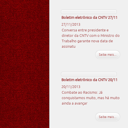
Boletim eletrônico da CNTV 27/11
27/11/2013
Conversa entre presidente e
diretor da CNTV com o Ministro do
Trabalho garante nova data de
assinatu
Saiba mais...
Boletim eletrônico da CNTV 20/11
20/11/2013
Combate ao Racismo: Já
conquistamos muito, mas há muito
ainda a avançar
Saiba mais...