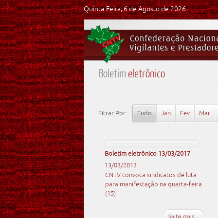
Quinta-Feira, 6 de Agosto de 2026
Boletim
eletrônico
Fitrar Por:
Tudo
Jan
Fev
Mar
Boletim eletrônico 13/03/2017
13/03/2013
CNTV convoca sindicatos de luta
para manifestação na quarta-feira
(15)
Saiba mais...