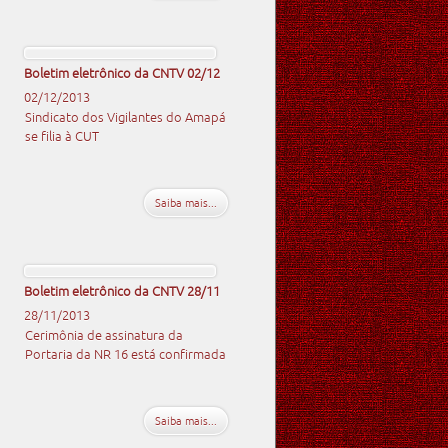
Boletim eletrônico da CNTV 02/12
02/12/2013
Sindicato dos Vigilantes do Amapá
se filia à CUT
Saiba mais...
Boletim eletrônico da CNTV 28/11
28/11/2013
Cerimônia de assinatura da
Portaria da NR 16 está confirmada
Saiba mais...