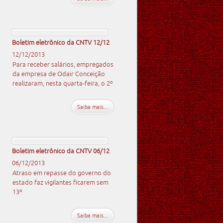
Boletim eletrônico da CNTV 12/12
12/12/2013
Para receber salários, empregados
da empresa de Odair Conceição
realizaram, nesta quarta-feira, o 2º
Saiba mais...
Boletim eletrônico da CNTV 06/12
06/12/2013
Atraso em repasse do governo do
estado faz vigilantes ficarem sem
13º
Saiba mais...