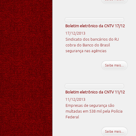
Boletim eletrônico da CNTV 17/12
17/12/2013
Sindicato dos bancários do RJ
cobra do Banco do Brasil
segurança nas agências
Saiba mais...
Boletim eletrônico da CNTV 11/12
11/12/2013
Empresas de segurança são
multadas em 538 mil pela Polícia
Federal
Saiba mais...