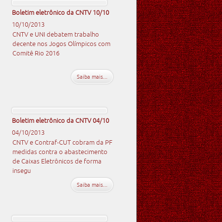
Boletim eletrônico da CNTV 10/10
10/10/2013
CNTV e UNI debatem trabalho
decente nos Jogos Olímpicos com
Comitê Rio 2016
Saiba mais...
Boletim eletrônico da CNTV 04/10
04/10/2013
CNTV e Contraf-CUT cobram da PF
medidas contra o abastecimento
de Caixas Eletrônicos de forma
insegu
Saiba mais...