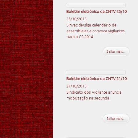
Boletim eletrônico da CNTV 25/10
25/10/2013
Sinvac divulga calendário de
assembleias e convoca vigilantes
para a CS 2014
Saiba mais...
Boletim eletrônico da CNTV 21/10
21/10/2013
Sindicato dos Vigilante anuncia
mobilização na segunda
Saiba mais...