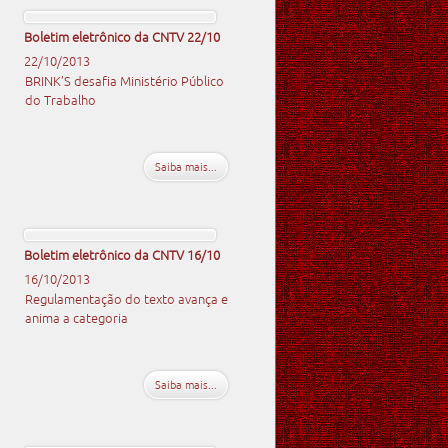
Boletim eletrônico da CNTV 22/10
22/10/2013
BRINK’S desafia Ministério Público
do Trabalho
Saiba mais...
Boletim eletrônico da CNTV 16/10
16/10/2013
Regulamentação do texto avança e
anima a categoria
Saiba mais...