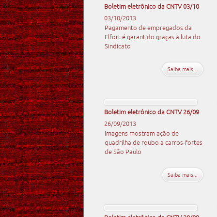
Boletim eletrônico da CNTV 03/10
03/10/2013
Pagamento de empregados da
Elfort é garantido graças à luta do
Sindicato
Saiba mais...
Boletim eletrônico da CNTV 26/09
26/09/2013
Imagens mostram ação de
quadrilha de roubo a carros-fortes
de São Paulo
Saiba mais...