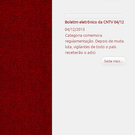
Boletim eletrônico da CNTV 04/12
04/12/2013
Categoria comemora
regulamentação. Depois de muita
luta, vigilantes de todo o país
receberão o adici
Saiba mais...