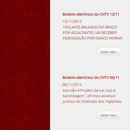
Boletim eletrônico da CNTV 13/11
13/11/2013
VIGILANTE BALEADO NO BRAÇO
POR ASSALTANTES VAI RECEBER
INDENIZAÇÃO POR DANOS MORAIS
Saiba mais...
Boletim eletrônico da CNTV 06/11
06/11/2013
Isso não é Projeto de Lei, isso é
bandidagem”, afirmou assessor
jurídico do Sindicato dos Vigilantes
Saiba mais...