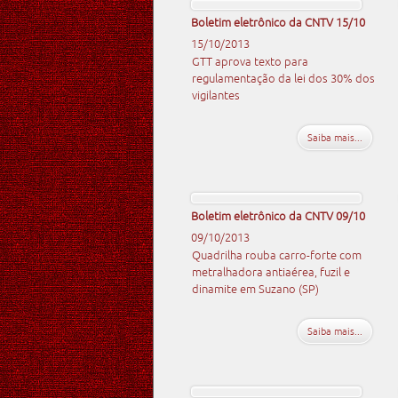
Boletim eletrônico da CNTV 15/10
15/10/2013
GTT aprova texto para
regulamentação da lei dos 30% dos
vigilantes
Saiba mais...
Boletim eletrônico da CNTV 09/10
09/10/2013
Quadrilha rouba carro-forte com
metralhadora antiaérea, fuzil e
dinamite em Suzano (SP)
Saiba mais...