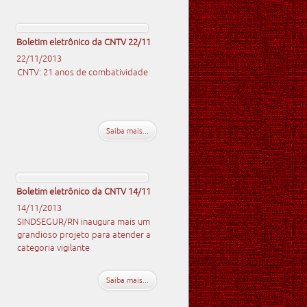
Boletim eletrônico da CNTV 22/11
22/11/2013
CNTV: 21 anos de combatividade
Saiba mais...
Boletim eletrônico da CNTV 14/11
14/11/2013
SINDSEGUR/RN inaugura mais um
grandioso projeto para atender a
categoria vigilante
Saiba mais...