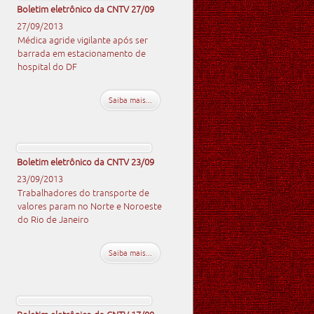
Boletim eletrônico da CNTV 27/09
27/09/2013
Médica agride vigilante após ser
barrada em estacionamento de
hospital do DF
Saiba mais...
Boletim eletrônico da CNTV 23/09
23/09/2013
Trabalhadores do transporte de
valores param no Norte e Noroeste
do Rio de Janeiro
Saiba mais...