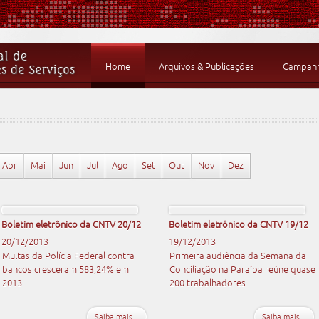
Home
Arquivos & Publicações
Campanha
Abr
Mai
Jun
Jul
Ago
Set
Out
Nov
Dez
Boletim eletrônico da CNTV 20/12
Boletim eletrônico da CNTV 19/12
20/12/2013
19/12/2013
Multas da Polícia Federal contra
Primeira audiência da Semana da
bancos cresceram 583,24% em
Conciliação na Paraíba reúne quase
2013
200 trabalhadores
Saiba mais...
Saiba mais...