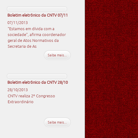
Boletim eletrônico da CNTV 07/11
07/11/2013
“Estamos em dívida com a
sociedade”, afirma coordenador
geral de Atos Normativos da
Secretaria de As
Saiba mais...
Boletim eletrônico da CNTV 28/10
28/10/2013
CNTV realiza 2º Congresso
Extraordinário
Saiba mais...