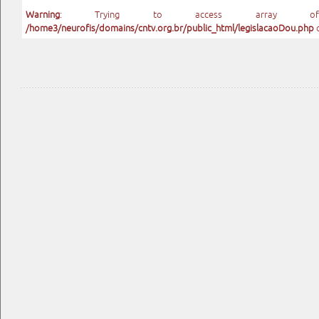
Warning
: Trying to access array o
/home3/neurofis/domains/cntv.org.br/public_html/legislacaoDou.php
o