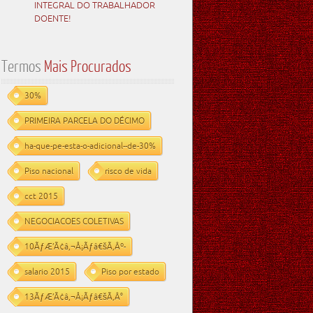
INTEGRAL DO TRABALHADOR
DOENTE!
Termos
Mais Procurados
30%
PRIMEIRA PARCELA DO DÉCIMO
ha-que-pe-esta-o-adicional--de-30%
Piso nacional
risco de vida
cct 2015
NEGOCIACOES COLETIVAS
10ÃƒÆ’Ã¢â‚¬Å¡Ãƒâ€šÃ‚Âº-
salario 2015
Piso por estado
13ÃƒÆ’Ã¢â‚¬Å¡Ãƒâ€šÃ‚Â°