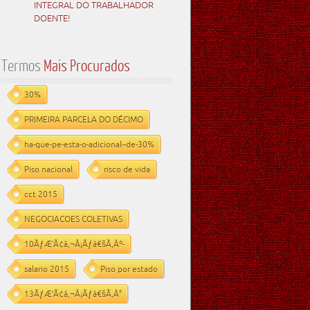
INTEGRAL DO TRABALHADOR
DOENTE!
Termos
Mais Procurados
30%
PRIMEIRA PARCELA DO DÉCIMO
ha-que-pe-esta-o-adicional--de-30%
Piso nacional
risco de vida
cct 2015
NEGOCIACOES COLETIVAS
10ÃƒÆ’Ã¢â‚¬Å¡Ãƒâ€šÃ‚Âº-
salario 2015
Piso por estado
13ÃƒÆ’Ã¢â‚¬Å¡Ãƒâ€šÃ‚Â°