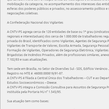
mobilização da categoria, no acompanhamento dos interesses das enti
esferas dos poderes públicos e privados, no assessoramento político e s
negociações coletivas.
A Confederação Nacional dos Vigilantes
A CNTV-PS agrega cerca de 120 entidades de base ou 1º grau (sindicatos)
regionais e interestaduais) dos cerca de 1.000.000 de trabalhadores re
privada do Brasil, identificados como Vigilantes, Agentes de Segurança 
Vigilantes de Transporte de Valores, Escolta Armada, Segurança Pessoal 
Formação de Vigilantes, Operadores de Segurança Eletrônica, Vigilantes
Brigadistas de Incêndios Privados, além de profissionais similares, anexo
7.102/83 e suas atualizações.
Tem sede em Brasília, no Setor de Diversões Sul - SDS, Edifício Venâncio 
Registro no MTE é: 46000.000819/91-87.
A CNTV-PS é filiada a Central Única dos Trabalhadores – CUT e ao Depart
Estudos Socioeconômicos – Dieese.
A CNTV-PS integra a Comissão Consultiva para Assuntos de Segurança Pri
instituída pela Portaria MJ n° 1.545/95.
Sua atuação tem como bases: