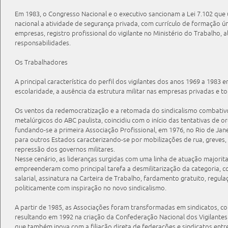
Em 1983, o Congresso Nacional e o executivo sancionam a Lei 7.102 que 
nacional a atividade de segurança privada, com currículo de formação úni
empresas, registro profissional do vigilante no Ministério do Trabalho, a
responsabilidades.
Os Trabalhadores
A principal característica do perfil dos vigilantes dos anos 1969 a 1983 e
escolaridade, a ausência da estrutura militar nas empresas privadas e tot
Os ventos da redemocratização e a retomada do sindicalismo combativ
metalúrgicos do ABC paulista, coincidiu com o início das tentativas de or
fundando-se a primeira Associação Profissional, em 1976, no Rio de Jane
para outros Estados caracterizando-se por mobilizações de rua, greves
repressão dos governos militares.
Nesse cenário, as lideranças surgidas com uma linha de atuação majori
empreenderam como principal tarefa a desmilitarização da categoria, co
salarial, assinatura na Carteira de Trabalho, fardamento gratuito, regul
politicamente com inspiração no novo sindicalismo.
A partir de 1985, as Associações foram transformadas em sindicatos, com
resultando em 1992 na criação da Confederação Nacional dos Vigilantes
que também inova com a filiação direta de federações e sindicatos entr