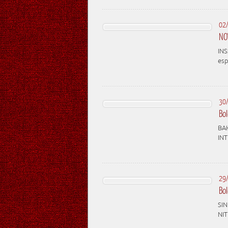
02
NO
INS
esp
30
Bo
BA
IN
29
Bo
SI
NI