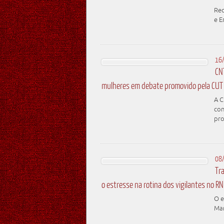
Req
e E
16
CN
mulheres em debate promovido pela CUT
A C
con
pro
08
Tr
o estresse na rotina dos vigilantes no RN
O e
Mar