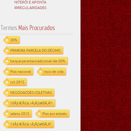
NITERÓI E APONTA
IRREGULARIDADES
Termos
Mais Procurados
30%
PRIMEIRA PARCELA DO DÉCIMO
ha-que-pe-esta-o-adicional--de-30%
Piso nacional
risco de vida
cct 2015
NEGOCIACOES COLETIVAS
10ÃƒÆ’Ã¢â‚¬Å¡Ãƒâ€šÃ‚Âº-
salario 2015
Piso por estado
13ÃƒÆ’Ã¢â‚¬Å¡Ãƒâ€šÃ‚Â°