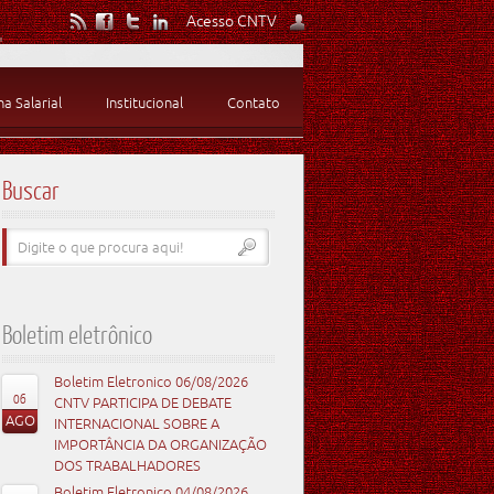
Acesso CNTV
 Salarial
Institucional
Contato
Buscar
Boletim eletrônico
Boletim Eletronico 06/08/2026
06
CNTV PARTICIPA DE DEBATE
AGO
INTERNACIONAL SOBRE A
IMPORTÂNCIA DA ORGANIZAÇÃO
DOS TRABALHADORES
Boletim Eletronico 04/08/2026