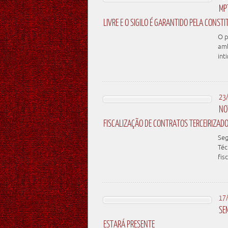
MP
LIVRE E O SIGILO É GARANTIDO PELA CONST
O p
amb
int
23
NO
FISCALIZAÇÃO DE CONTRATOS TERCEIRIZAD
Seg
Téc
fis
17
SE
ESTARÁ PRESENTE