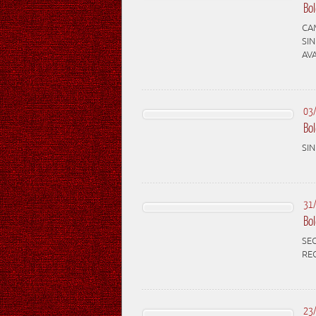
Bo
CAM
SI
AV
03
Bo
SIN
31
Bo
SE
REC
23