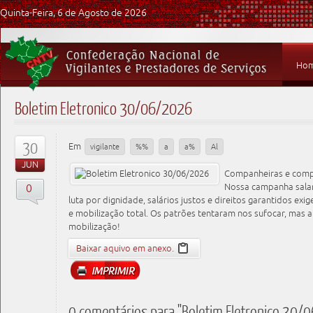
Quinta-Feira, 6 de Agosto de 2026
Ho
Boletim Eletronico 30/06/2026
30
Em
vigilante
%%
a
a%
Al
JUN
Companheiras e compa
0
Nossa campanha salar
luta por dignidade, salários justos e direitos garantidos exi
e mobilização total. Os patrões tentaram nos sufocar, mas 
mobilização!
Baixar aquivo em anexo.
0 comentários para "Boletim Eletronico 30/