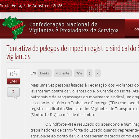
Sexta-Feira, 7 de Agosto de 2026
Ho
Tentativa de pelegos de impedir registro sindical do
vigilantes
06
Em
brinks
vigilante
%%
)
-
JAN
Mais uma vez pessoas ligadas à Federação dos Vigilantes do
0
levantaram contra os vigilantes do Rio Grande do Norte. Ate
patronais e de sanguessugas do movimento sindical, um grup
junto ao Ministério do Trabalho e Emprego (TEM) com pedi
registro sindical do Sindicato dos Vigilantes de Transporte
(Sindforte-RN) no mês de dezembro.
O Sindforte-RN é resultado do abandono e humilhaçã
trabalhadores de carro-forte do Estado quando representado
agravou-se ao ponto de vigilantes serem tratados como esc