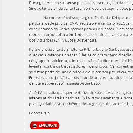
Prosegur. Mesmo suspenso pela justiça, sem legitimidade al
Sindvigilantes ainda tenta fazer com que a categoria volte pa
Na contramão disso, surgiu o Sindforte-RN que, mesmo 
personalidade jurídica (CNPJ, registro em cartório, etc.), tem
conquistando na justiça ganhos para os vigilantes. “Sem con
representação política em todos os sentidos”, avaliou o pr
dos Vigilantes (CNTV), José Boaventura.
Para o presidente do Sindforte-RN, Tertuliano Santiago, es
quer ver a categoria crescer. “Eles se colocam como direção 
um grupo fraudulento, criminoso. Não são diretores, não têm
levantar contra os trabalhadores”, denunciou. “Vamos entr
se dizem parte de uma diretoria e que tentam prejudicar to
Frank e sua corja. Não vamos ficar de braços cruzados enqua
de luta e superação”, assegurou Santiago.
A CNTV repudia qualquer tentativa de supostas lideranças d
interesses dos trabalhadores. “Não vamos aceitar que tente
por dignidade e sobrevivência dos vigilantes de carro-forte”,
Fonte: CNTV