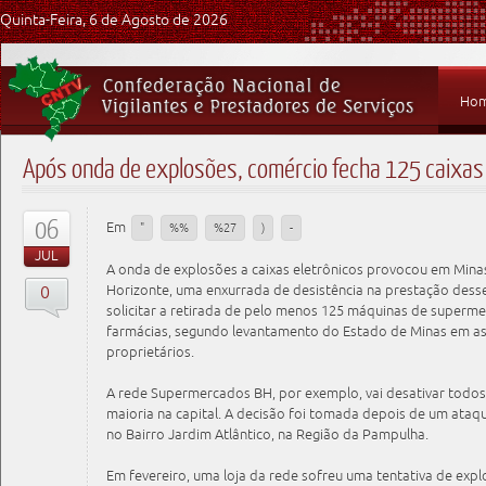
Quinta-Feira, 6 de Agosto de 2026
Ho
Após onda de explosões, comércio fecha 125 caixas
06
Em
"
%%
%27
)
-
JUL
A onda de explosões a caixas eletrônicos provocou em Mina
0
Horizonte, uma enxurrada de desistência na prestação desse
solicitar a retirada de pelo menos 125 máquinas de superme
farmácias, segundo levantamento do Estado de Minas em as
proprietários.
A rede Supermercados BH, por exemplo, vai desativar todos
maioria na capital. A decisão foi tomada depois de um ataqu
no Bairro Jardim Atlântico, na Região da Pampulha.
Em fevereiro, uma loja da rede sofreu uma tentativa de exp