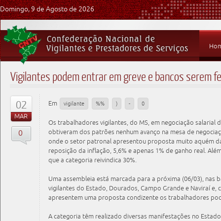
Domingo, 9 de Agosto de 2026
Ho
Vigilantes podem entrar em greve e bancos serem f
02
Em
vigilante
%%
)
-
0
MAR
Os trabalhadores vigilantes, do MS, em negociação salarial d
0
obtiveram dos patrões nenhum avanço na mesa de negociaçã
onde o setor patronal apresentou proposta muito aquém da
reposição da inflação, 5,6% e apenas 1% de ganho real. Além
que a categoria reivindica 30%.
Uma assembleia está marcada para a próxima (06/03), nas bas
vigilantes do Estado, Dourados, Campo Grande e Naviraí e, 
apresentem uma proposta condizente os trabalhadores pode
A categoria têm realizado diversas manifestações no Estad