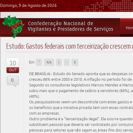
Domingo, 9 de Agosto de 2026
Ho
Estudo: Gastos federais com terceirização crescem 
10
Em
"
%%
)
-
0
OUT
DE BRASÍLIA - Estudo do Senado aponta que as despesas co
0
cresceu 86% entre 2005 e 2010. A inflação no período foi de
Segundo os consultores legislativos Marcos Mendes e Marcos
subiu mais que o pagamento de salário a servidores (66%), 
(40%).
Os pesquisadores veem um descontrole com estes gastos e
os benefícios que a iniciativa privada tem com essas contra
com as empresas.
Outro problema é a "terceirização ilegal". Ela ocorre quand
substituem pessoal que deveria ser contratado por concurs
pessoas para setores que não sejam as áreas-fins dos servi