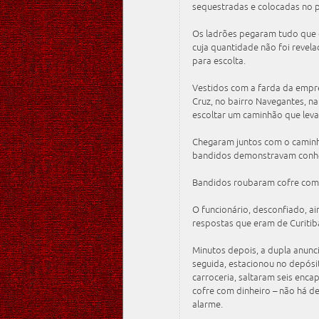
sequestradas e colocadas no 
Os ladrões pegaram tudo que o
cuja quantidade não foi revela
para escolta.
Vestidos com a farda da empr
Cruz, no bairro Navegantes, na
escoltar um caminhão que levar
Chegaram juntos com o caminh
bandidos demonstravam conhec
Bandidos roubaram cofre com
O funcionário, desconfiado, a
respostas que eram de Curitib
Minutos depois, a dupla anunc
seguida, estacionou no depós
carroceria, saltaram seis en
cofre com dinheiro – não há d
alarme.