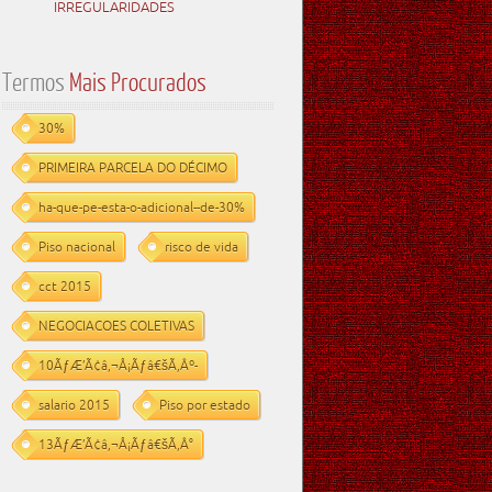
IRREGULARIDADES
Termos
Mais Procurados
30%
PRIMEIRA PARCELA DO DÉCIMO
ha-que-pe-esta-o-adicional--de-30%
Piso nacional
risco de vida
cct 2015
NEGOCIACOES COLETIVAS
10ÃƒÆ’Ã¢â‚¬Å¡Ãƒâ€šÃ‚Âº-
salario 2015
Piso por estado
13ÃƒÆ’Ã¢â‚¬Å¡Ãƒâ€šÃ‚Â°