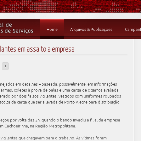
Home
Arquivos & Publicações
Campanha
ilantes em assalto a empresa
1
anejados em detalhes – baseada, possivelmente, em informações
, armas, coletes à prova de balas e uma carga de cigarros avaliada
derado por dois falsos vigilantes, vestidos com uniformes roubados
colta da carga que seria levada de Porto Alegre para distribuição
eçou por volta das 2h, quando o bando invadiu a filial da empresa
em Cachoeirinha, na Região Metropolitana.
 vigilantes que chegavam para o trabalho. As vítimas foram