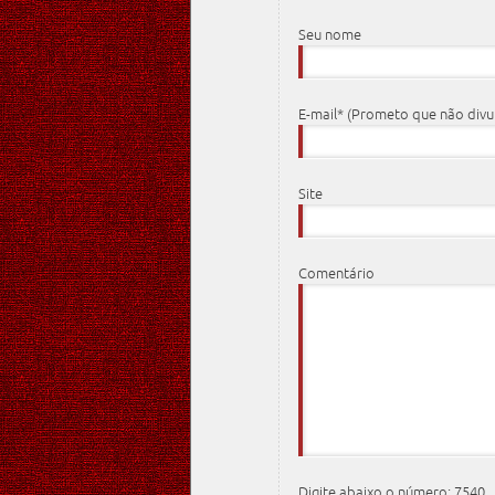
Seu nome
E-mail* (Prometo que não div
Site
Comentário
Digite abaixo o número: 7540