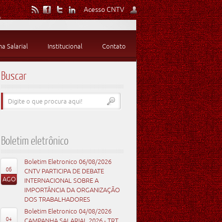
Acesso CNTV
 Salarial
Institucional
Contato
Buscar
Boletim eletrônico
Boletim Eletronico 06/08/2026
06
CNTV PARTICIPA DE DEBATE
AGO
INTERNACIONAL SOBRE A
IMPORTÂNCIA DA ORGANIZAÇÃO
DOS TRABALHADORES
Boletim Eletronico 04/08/2026
04
CAMPANHA SALARIAL 2026 - TRT