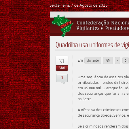
Sexta-Feira, 7 de Agosto de 2026
Quadrilha usa uniformes de vig
31
Em
vigilante
%%
-
0
MAI
0
Uma sequência de assaltos pl
privilegiadas –rendeu dinheiro
em R$ 800 mil. O ataque foi li
dos seguranças que fariam a es
na Serra.
A ofensiva dos criminosos com
de segurança Special Service, 
Seis criminosos renderam dois