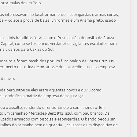
porta-malas de um Polo.
s interessavam no local: armamento – espingardas e armas curtas,
da –, colete à prova de balas, uniformes e um Prisma preto, usado
esa, dois bandidos foram com o Prisma até o depósito da Souza
 Capital, como se fossem os verdadeiros vigilantes escalados para
ia cigarros para Caxias do Sul.
oneiro e foram recebidos por um funcionário da Souza Cruz. Os
imento da rotina de horários e dos procedimentos na empresa.
 dinheiro
inda perguntou se eles eram vigilantes novos e ouviu como
a – onde fica a matriz da empresa de segurança.
iou o assalto, rendendo o funcionário e o caminhoneiro. Em
ito um caminhão Mercedes-Benz 912, azul, com baú branco. Da
capuzados armados com pistolas e espingardas. O bando pegou um
etalhes do tamanho nem da quantia –, celulares e um dispositivo de