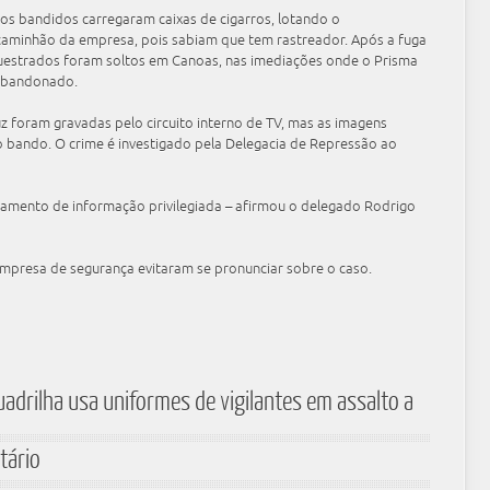
 os bandidos carregaram caixas de cigarros, lotando o
caminhão da empresa, pois sabiam que tem rastreador. Após a fuga
equestrados foram soltos em Canoas, nas imediações onde o Prisma
 abandonado.
z foram gravadas pelo circuito interno de TV, mas as imagens
 o bando. O crime é investigado pela Delegacia de Repressão ao
zamento de informação privilegiada – afirmou o delegado Rodrigo
empresa de segurança evitaram se pronunciar sobre o caso.
adrilha usa uniformes de vigilantes em assalto a
tário