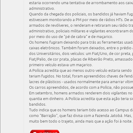
estaria ocorrendo uma tentativa de arrombamento aos caixa
administrativo.
Quando da chegada dos policiais, os bandidos já haviam fu
estivessem monitorando a PM por meio de rádios HTs. De a
armados de revólveres, o renderam e retiraram seu rádio t
administrativo, policiais militares e vigilantes encontraram
por meio do uso de "pé de cabra" e de maçarico.
Os homens fugiram deixando para trás as ferramentas usadas
caixas eletrônicos. Também foram deixados, entre o prédio
dos Universitários, dois veículos: um Fiat/Uno, de cor preta,
Fiat/Palio, de cor prata, placas de Ribeirão Preto, amassado
primeiro veículo estava um maçarico.
A Polícia acredita que ao menos outro veículo estaria send
teriam fugidos. No total, foram apreendidos chaves de fend
lacres de plásticos - usados normalmente para amarrar vítima
Os carros apreendidos, de acordo com a Polícia, não possu
Em setembro, homens armados renderem dois vigilantes no
quantia em dinheiro. A Polícia acredita que esta ação teria
bandidos.
Tudo indica que os homens teriam tido acesso ao Campus d
como "Barrajão", que faz divisa com a Fazenda Jatobá. Mas,
muito bem todo o trajeto, ainda mais que a ação foi à noite.