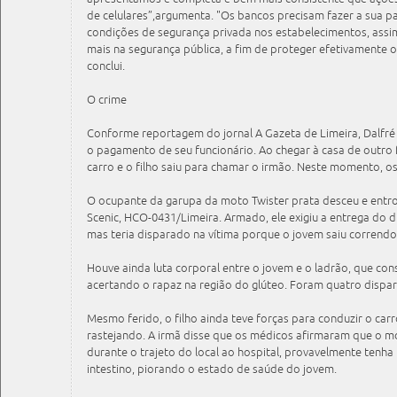
de celulares”,argumenta. "Os bancos precisam fazer a sua p
condições de segurança privada nos estabelecimentos, ass
mais na segurança pública, a fim de proteger efetivamente o
conclui.
O crime
Conforme reportagem do jornal A Gazeta de Limeira, Dalfré
o pagamento de seu funcionário. Ao chegar à casa de outro fi
carro e o filho saiu para chamar o irmão. Neste momento, o
O ocupante da garupa da moto Twister prata desceu e entrou 
Scenic, HCO-0431/Limeira. Armado, ele exigiu a entrega do d
mas teria disparado na vítima porque o jovem saiu correndo
Houve ainda luta corporal entre o jovem e o ladrão, que con
acertando o rapaz na região do glúteo. Foram quatro dispar
Mesmo ferido, o filho ainda teve forças para conduzir o ca
rastejando. A irmã disse que os médicos afirmaram que o m
durante o trajeto do local ao hospital, provavelmente tenha
intestino, piorando o estado de saúde do jovem.