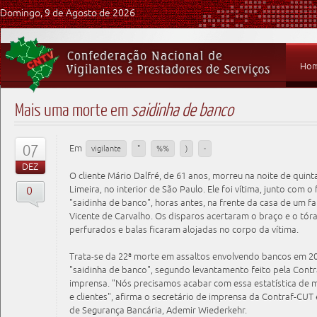
Domingo, 9 de Agosto de 2026
Ho
Mais uma morte em
saidinha de banco
07
Em
vigilante
"
%%
)
-
DEZ
O cliente Mário Dalfré, de 61 anos, morreu na noite de quint
0
Limeira, no interior de São Paulo. Ele foi vítima, junto com o
"saidinha de banco", horas antes, na frente da casa de um fa
Vicente de Carvalho. Os disparos acertaram o braço e o tór
perfurados e balas ficaram alojadas no corpo da vítima.
Trata-se da 22ª morte em assaltos envolvendo bancos em 2
"saidinha de banco", segundo levantamento feito pela Cont
imprensa. "Nós precisamos acabar com essa estatística de mo
e clientes", afirma o secretário de imprensa da Contraf-CU
de Segurança Bancária, Ademir Wiederkehr.