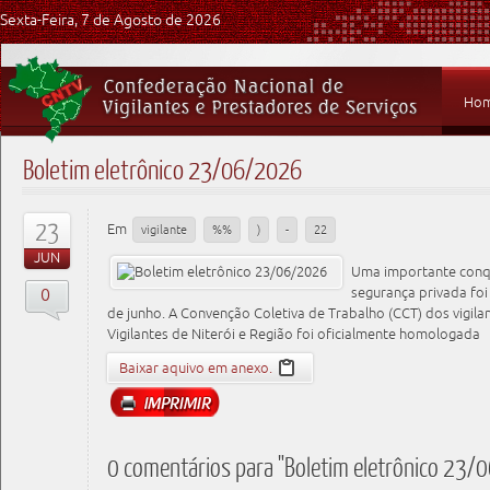
Sexta-Feira, 7 de Agosto de 2026
Ho
Boletim eletrônico 23/06/2026
23
Em
vigilante
%%
)
-
22
JUN
Uma importante conqu
0
segurança privada foi
de junho. A Convenção Coletiva de Trabalho (CCT) dos vigil
Vigilantes de Niterói e Região foi oficialmente homologada
Baixar aquivo em anexo.
0 comentários para "Boletim eletrônico 23