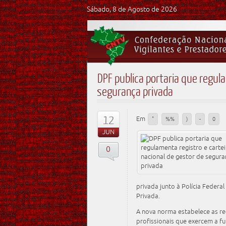
Sábado, 8 de Agosto de 2026
DPF publica portaria que regula
segurança privada
12
Em
"
%%
)
-
0
JUN
0
privada junto à Polícia Federa
Privada.
A nova norma estabelece as r
profissionais que exercem a f