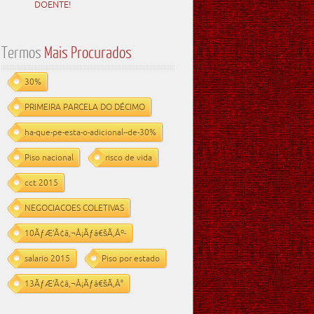
DOENTE!
Termos
Mais Procurados
30%
PRIMEIRA PARCELA DO DÉCIMO
ha-que-pe-esta-o-adicional--de-30%
Piso nacional
risco de vida
cct 2015
NEGOCIACOES COLETIVAS
10ÃƒÆ’Ã¢â‚¬Å¡Ãƒâ€šÃ‚Âº-
salario 2015
Piso por estado
13ÃƒÆ’Ã¢â‚¬Å¡Ãƒâ€šÃ‚Â°