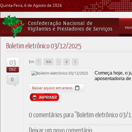
Quinta-Feira, 6 de Agosto de 2026
Ho
Boletim eletrônico 03/12/2025
03
Em
"
%%
-
0
1
DEZ
Começa hoje, o j
aposentadoria de 
0
Baixar aquivo em anexo.
0 comentários para "Boletim eletrônico 03
Deixar um novo comentário