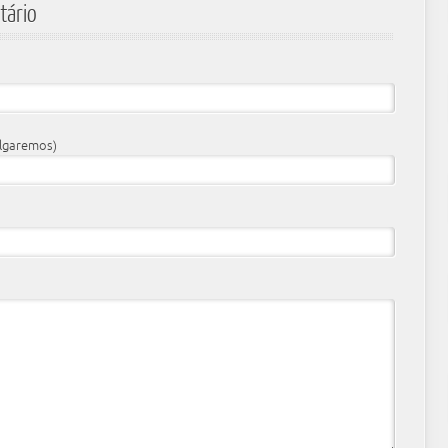
tário
ulgaremos)