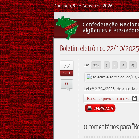
Domingo, 9 de Agosto de 2026
Boletim eletrônico 22/10/2025
22
Em
%%
)
-
0
0)
OUT
0
Lei nº 2.394/2025, de autoria 
Baixar aquivo em anexo.
0 comentários para "B