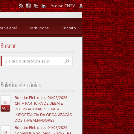
Acesso CNTV
 Salarial
Institucional
Contato
Buscar
Boletim eletrônico
Boletim Eletronico 06/08/2026
06
CNTV PARTICIPA DE DEBATE
AGO
INTERNACIONAL SOBRE A
IMPORTÂNCIA DA ORGANIZAÇÃO
DOS TRABALHADORES
Boletim Eletronico 04/08/2026
04
CAMPANHA SALARIAL 2026 - TRT