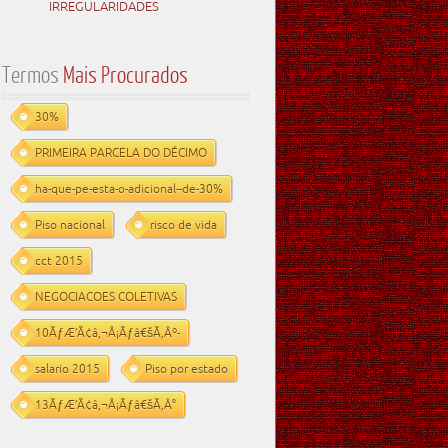
IRREGULARIDADES
Termos
Mais Procurados
30%
PRIMEIRA PARCELA DO DÉCIMO
ha-que-pe-esta-o-adicional--de-30%
Piso nacional
risco de vida
cct 2015
NEGOCIACOES COLETIVAS
10ÃƒÆ’Ã¢â‚¬Å¡Ãƒâ€šÃ‚Âº-
salario 2015
Piso por estado
13ÃƒÆ’Ã¢â‚¬Å¡Ãƒâ€šÃ‚Â°