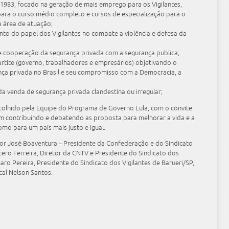
e 1983, focado na geração de mais emprego para os Vigilantes,
para o curso médio completo e cursos de especialização para o
a área de atuação;
nto do papel dos Vigilantes no combate a violência e defesa da
 de cooperação da segurança privada com a segurança publica;
rtite (governo, trabalhadores e empresários) objetivando o
ça privada no Brasil e seu compromisso com a Democracia, a
a venda de segurança privada clandestina ou irregular;
olhido pela Equipe do Programa de Governo Lula, com o convite
em contribuindo e debatendo as proposta para melhorar a vida e a
mo para um país mais justo e igual.
or José Boaventura – Presidente da Confederação e do Sindicato
ícero Ferreira, Diretor da CNTV e Presidente do Sindicato dos
aro Pereira, Presidente do Sindicato dos Vigilantes de Barueri/SP,
cal Nelson Santos.