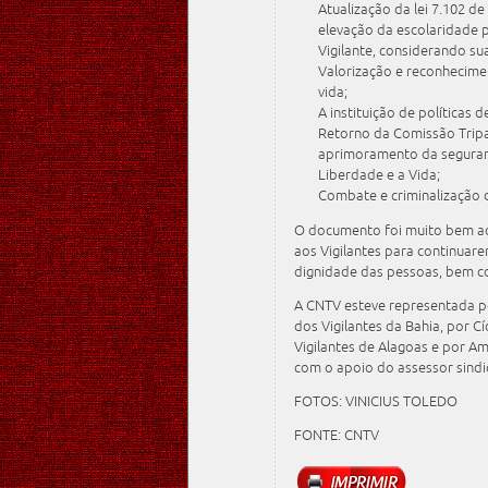
Atualização da lei 7.102 d
elevação da escolaridade 
Vigilante, considerando su
Valorização e reconhecime
vida;
A instituição de políticas
Retorno da Comissão Tripa
aprimoramento da seguran
Liberdade e a Vida;
Combate e criminalização d
O documento foi muito bem ac
aos Vigilantes para continuar
dignidade das pessoas, bem co
A CNTV esteve representada p
dos Vigilantes da Bahia, por C
Vigilantes de Alagoas e por Am
com o apoio do assessor sindi
FOTOS: VINICIUS TOLEDO
FONTE: CNTV