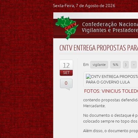
Sexta-Feira, 7 de Agosto de 2026
CNTV ENTREGA PROPOSTAS PAR
12
Em
vigilante
%%
)
-
SET
0
FOTOS: VINICIUS TOLE
contendo propostas defendidas
Mercadante.
No documento o destaque é para
colocado sempre no topo dos 
Além disso, o documento pro