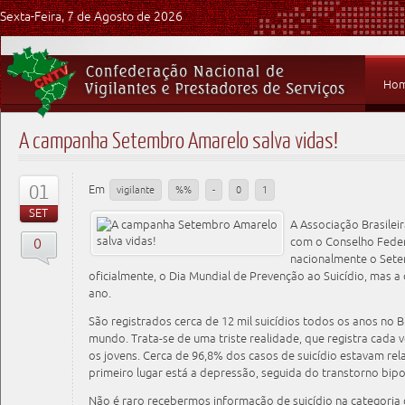
Sexta-Feira, 7 de Agosto de 2026
Ho
A campanha Setembro Amarelo salva vidas!
01
Em
vigilante
%%
-
0
1
SET
A Associação Brasileir
0
com o Conselho Feder
nacionalmente o Sete
oficialmente, o Dia Mundial de Prevenção ao Suicídio, mas
ano.
​São registrados cerca de 12 mil suicídios todos os anos no B
mundo. Trata-se de uma triste realidade, que registra cada 
os jovens. Cerca de 96,8% dos casos de suicídio estavam re
primeiro lugar está a depressão, seguida do transtorno bipo
Não é raro recebermos informação de suicídio na categoria d