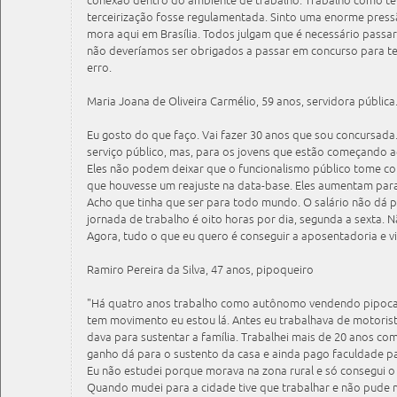
conexão dentro do ambiente de trabalho. Trabalho como ter
terceirização fosse regulamentada. Sinto uma enorme pres
mora aqui em Brasília. Todos julgam que é necessário passa
não deveríamos ser obrigados a passar em concurso para te
erro.
Maria Joana de Oliveira Carmélio, 59 anos, servidora pública
Eu gosto do que faço. Vai fazer 30 anos que sou concursad
serviço público, mas, para os jovens que estão começando a
Eles não podem deixar que o funcionalismo público tome co
que houvesse um reajuste na data-base. Eles aumentam par
Acho que tinha que ser para todo mundo. O salário não dá pa
jornada de trabalho é oito horas por dia, segunda a sexta. 
Agora, tudo o que eu quero é conseguir a aposentadoria e v
Ramiro Pereira da Silva, 47 anos, pipoqueiro
"Há quatro anos trabalho como autônomo vendendo pipoca e
tem movimento eu estou lá. Antes eu trabalhava de motoris
dava para sustentar a família. Trabalhei mais de 20 anos com
ganho dá para o sustento da casa e ainda pago faculdade par
Eu não estudei porque morava na zona rural e só consegui 
Quando mudei para a cidade tive que trabalhar e não pude m