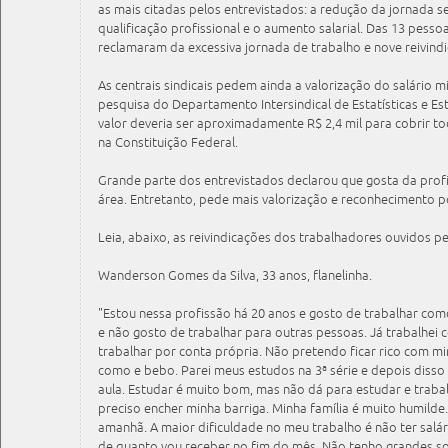
as mais citadas pelos entrevistados: a redução da jornada s
qualificação profissional e o aumento salarial. Das 13 pessoa
reclamaram da excessiva jornada de trabalho e nove reivindi
As centrais sindicais pedem ainda a valorização do salário 
pesquisa do Departamento Intersindical de Estatísticas e E
valor deveria ser aproximadamente R$ 2,4 mil para cobrir to
na Constituição Federal.
Grande parte dos entrevistados declarou que gosta da prof
área. Entretanto, pede mais valorização e reconhecimento po
Leia, abaixo, as reivindicações dos trabalhadores ouvidos pel
Wanderson Gomes da Silva, 33 anos, flanelinha.
"Estou nessa profissão há 20 anos e gosto de trabalhar como
e não gosto de trabalhar para outras pessoas. Já trabalhei 
trabalhar por conta própria. Não pretendo ficar rico com m
como e bebo. Parei meus estudos na 3ª série e depois disso
aula. Estudar é muito bom, mas não dá para estudar e trabalh
preciso encher minha barriga. Minha família é muito humilde
amanhã. A maior dificuldade no meu trabalho é não ter salário
de quanto vou receber no fim do mês. Não tenho grandes so