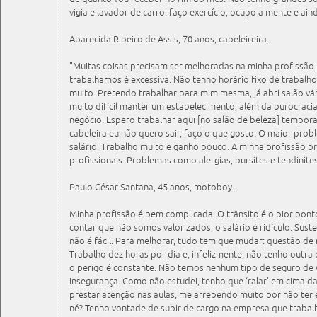
vigia e lavador de carro: faço exercício, ocupo a mente e ain
Aparecida Ribeiro de Assis, 70 anos, cabeleireira.
"Muitas coisas precisam ser melhoradas na minha profissão
trabalhamos é excessiva. Não tenho horário fixo de trabalho,
muito. Pretendo trabalhar para mim mesma, já abri salão vár
muito difícil manter um estabelecimento, além da burocraci
negócio. Espero trabalhar aqui [no salão de beleza] tempor
cabeleira eu não quero sair, faço o que gosto. O maior prob
salário. Trabalho muito e ganho pouco. A minha profissão pr
profissionais. Problemas como alergias, bursites e tendinit
Paulo César Santana, 45 anos, motoboy.
Minha profissão é bem complicada. O trânsito é o pior po
contar que não somos valorizados, o salário é ridículo. Sus
não é fácil. Para melhorar, tudo tem que mudar: questão de
Trabalho dez horas por dia e, infelizmente, não tenho outra
o perigo é constante. Não temos nenhum tipo de seguro de v
insegurança. Como não estudei, tenho que ‘ralar’ em cima
prestar atenção nas aulas, me arrependo muito por não ter 
né? Tenho vontade de subir de cargo na empresa que trabalh