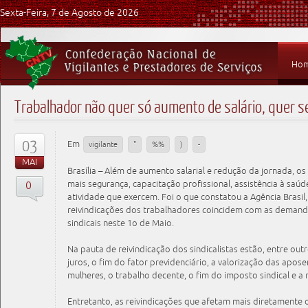
Sexta-Feira, 7 de Agosto de 2026
Ho
Trabalhador não quer só aumento de salário, quer se
03
Em
vigilante
"
%%
)
-
MAI
Brasília – Além de aumento salarial e redução da jornada, o
0
mais segurança, capacitação profissional, assistência à saú
atividade que exercem. Foi o que constatou a Agência Brasil,
reivindicações dos trabalhadores coincidem com as demand
sindicais neste 1o de Maio.
Na pauta de reivindicação dos sindicalistas estão, entre out
juros, o fim do fator previdenciário, a valorização das apos
mulheres, o trabalho decente, o fim do imposto sindical e a
Entretanto, as reivindicações que afetam mais diretamente 