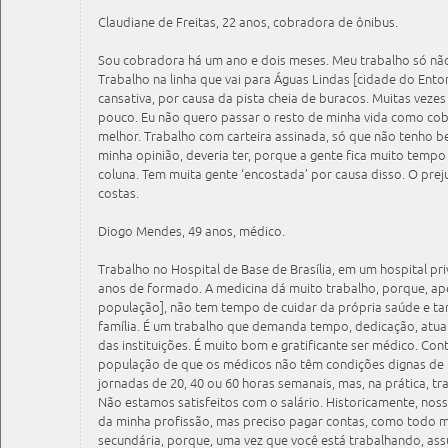
Claudiane de Freitas, 22 anos, cobradora de ônibus.
Sou cobradora há um ano e dois meses. Meu trabalho só não
Trabalho na linha que vai para Águas Lindas [cidade do Entor
cansativa, por causa da pista cheia de buracos. Muitas vezes 
pouco. Eu não quero passar o resto de minha vida como co
melhor. Trabalho com carteira assinada, só que não tenho b
minha opinião, deveria ter, porque a gente fica muito tem
coluna. Tem muita gente ‘encostada’ por causa disso. O preju
costas.
Diogo Mendes, 49 anos, médico.
Trabalho no Hospital de Base de Brasília, em um hospital pr
anos de formado. A medicina dá muito trabalho, porque, ap
população], não tem tempo de cuidar da própria saúde e 
família. É um trabalho que demanda tempo, dedicação, atual
das instituições. É muito bom e gratificante ser médico. Con
população de que os médicos não têm condições dignas de 
jornadas de 20, 40 ou 60 horas semanais, mas, na prática, t
Não estamos satisfeitos com o salário. Historicamente, noss
da minha profissão, mas preciso pagar contas, como todo 
secundária, porque, uma vez que você está trabalhando, as