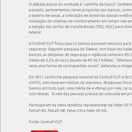
O debate acerca do combate à "saidinha de banco" também
passado, apresentamos várias propostas aos bancos, como a
a bateria de caixas, a colocação de divisórias opacas e indivi
instalação de sistemas de monitoramento em tempo real em
a isenção das tarifas de transferências (TED, DOC) para dimin
Ademir.
A Contraf-CUT frisou que os bancos possuem recursos para
segurança. Segundo pesquisa do Dieese, com base nos bala
bancos, as despesas de segurança e vigilância somaram R$ 2
média de 5,2% do lucro líquido de R$ 50,7 bilhões. "Oferec
seria uma forma de contrapartida social", defendeu o dirigen
Em 2011, conforme pesquisa nacional da Contraf-CUT e da C
(CNTV), com base em notícias da imprensa, 49 pessoas for
bancos em todo país, uma média de 4 vítimas por mês, na su
ocorrências. "A vida das pessoas precisa ser colocada em pri
Participaram da mesa temática represetantes da Fetec-SP, F
Fetrafi-RS, Fetrafi-NE, Fetec-CN e Feeb SP-MS.
Fonte: Contraf-CUT