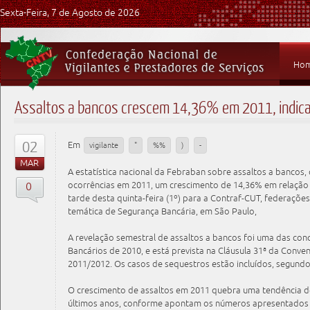
Sexta-Feira, 7 de Agosto de 2026
Ho
Assaltos a bancos crescem 14,36% em 2011, indic
02
Em
vigilante
"
%%
)
-
MAR
A estatística nacional da Febraban sobre assaltos a bancos
0
ocorrências em 2011, um crescimento de 14,36% em relação 
tarde desta quinta-feira (1º) para a Contraf-CUT, federações
temática de Segurança Bancária, em São Paulo,
A revelação semestral de assaltos a bancos foi uma das co
Bancários de 2010, e está prevista na Cláusula 31ª da Conve
2011/2012. Os casos de sequestros estão incluídos, segund
O crescimento de assaltos em 2011 quebra uma tendência d
últimos anos, conforme apontam os números apresentados 