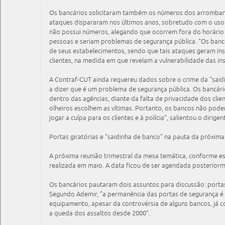
Os bancários solicitaram também os números dos arrombam
ataques dispararam nos últimos anos, sobretudo com o uso 
não possui números, alegando que ocorrem fora do horário
pessoas e seriam problemas de segurança pública. "Os banc
de seus estabelecimentos, sendo que tais ataques geram in
clientes, na medida em que revelam a vulnerabilidade das in
A Contraf-CUT ainda requereu dados sobre o crime da "said
a dizer que é um problema de segurança pública. Os bancár
dentro das agências, diante da falta de privacidade dos clie
olheiros escolhem as vítimas. Portanto, os bancos não pode
jogar a culpa para os clientes e à polícia", salientou o dirigent
Portas giratórias e "saidinha de banco" na pauta da próxima
A próxima reunião trimestral da mesa temática, conforme es
realizada em maio. A data ficou de ser agendada posterior
Os bancários pautaram dois assuntos para discussão: portas 
Segundo Ademir, "a permanência das portas de segurança é
equipamento, apesar da controvérsia de alguns bancos, já c
a queda dos assaltos desde 2000".