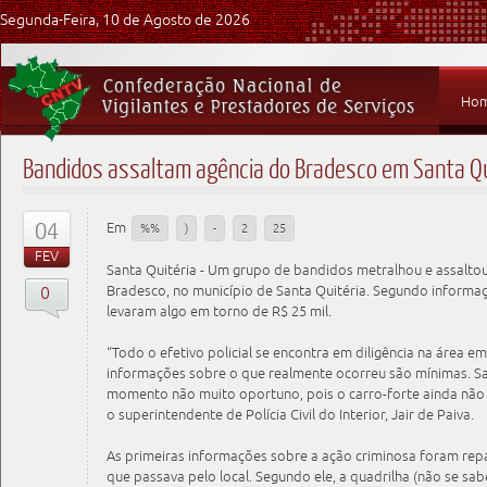
Segunda-Feira, 10 de Agosto de 2026
Ho
Bandidos assaltam agência do Bradesco em Santa Qu
04
Em
%%
)
-
2
25
FEV
Santa Quitéria - Um grupo de bandidos metralhou e assalto
0
Bradesco, no município de Santa Quitéria. Segundo informaçõe
levaram algo em torno de R$ 25 mil.
“Todo o efetivo policial se encontra em diligência na área e
informações sobre o que realmente ocorreu são mínimas. 
momento não muito oportuno, pois o carro-forte ainda não 
o superintendente de Polícia Civil do Interior, Jair de Paiva.
As primeiras informações sobre a ação criminosa foram re
que passava pelo local. Segundo ele, a quadrilha (não se 