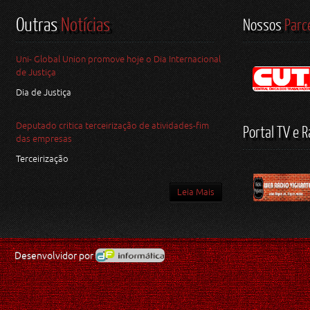
Outras
Notícias
Nossos
Parc
Uni- Global Union promove hoje o Dia Internacional
de Justiça
Dia de Justiça
Deputado critica terceirização de atividades-fim
Portal TV e R
das empresas
Terceirização
Leia Mais
Desenvolvidor por