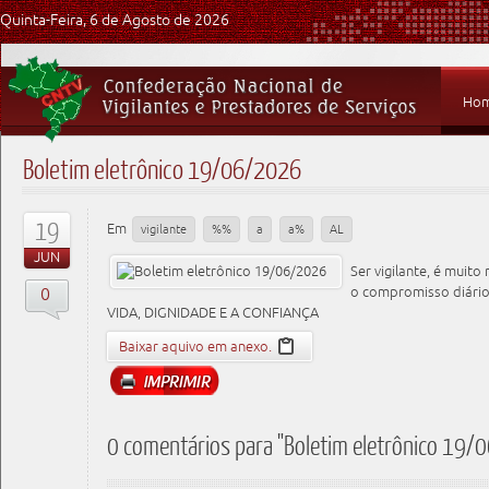
Quinta-Feira, 6 de Agosto de 2026
Ho
Boletim eletrônico 19/06/2026
19
Em
vigilante
%%
a
a%
AL
JUN
Ser vigilante, é muito
0
o compromisso diário
VIDA, DIGNIDADE E A CONFIANÇA
Baixar aquivo em anexo.
0 comentários para "Boletim eletrônico 19