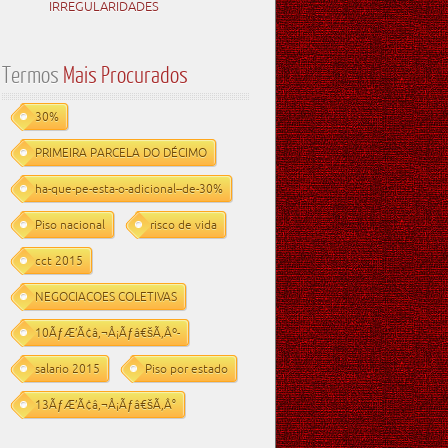
IRREGULARIDADES
Termos
Mais Procurados
30%
PRIMEIRA PARCELA DO DÉCIMO
ha-que-pe-esta-o-adicional--de-30%
Piso nacional
risco de vida
cct 2015
NEGOCIACOES COLETIVAS
10ÃƒÆ’Ã¢â‚¬Å¡Ãƒâ€šÃ‚Âº-
salario 2015
Piso por estado
13ÃƒÆ’Ã¢â‚¬Å¡Ãƒâ€šÃ‚Â°