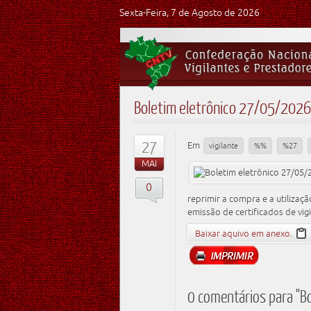
Sexta-Feira, 7 de Agosto de 2026
Boletim eletrônico 27/05/2026
27
Em
vigilante
%%
%27
MAI
0
reprimir a compra e a utilizaç
emissão de certificados de vig
Baixar aquivo em anexo.
0 comentários para "B