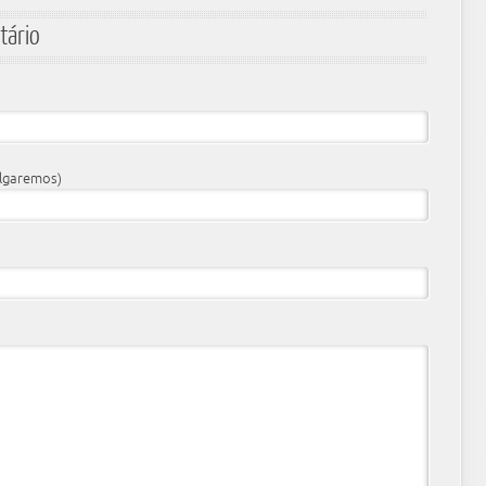
tário
ulgaremos)