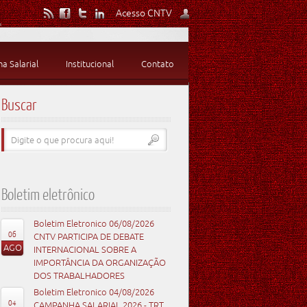
Acesso CNTV
 Salarial
Institucional
Contato
Buscar
Boletim eletrônico
Boletim Eletronico 06/08/2026
06
CNTV PARTICIPA DE DEBATE
AGO
INTERNACIONAL SOBRE A
IMPORTÂNCIA DA ORGANIZAÇÃO
DOS TRABALHADORES
Boletim Eletronico 04/08/2026
04
CAMPANHA SALARIAL 2026 - TRT