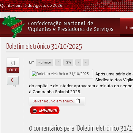
Quinta-Feira, 6 de Agosto de 2026
Ho
Boletim eletrônico 31/10/2025
31
Em
vigilante
"
%%
)
-
OUT
Após uma série de
0
Sindicato dos Vigil
da capital e do interior aprovaram a minuta da negocia
à Campanha Salarial 2026.
Baixar aquivo em anexo.
0 comentários para "Boletim eletrônico 31