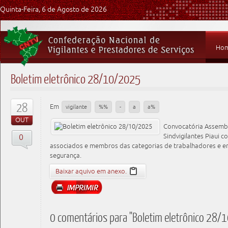
Quinta-Feira, 6 de Agosto de 2026
Ho
Boletim eletrônico 28/10/2025
28
Em
vigilante
%%
-
a
a%
OUT
Convocatória Assembl
0
Sindvigilantes Piaui c
associados e membros das categorias de trabalhadores e
segurança.
Baixar aquivo em anexo.
0 comentários para "Boletim eletrônico 28