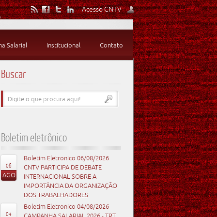
Acesso CNTV
 Salarial
Institucional
Contato
Buscar
Boletim eletrônico
Boletim Eletronico 06/08/2026
06
CNTV PARTICIPA DE DEBATE
AGO
INTERNACIONAL SOBRE A
IMPORTÂNCIA DA ORGANIZAÇÃO
DOS TRABALHADORES
Boletim Eletronico 04/08/2026
04
CAMPANHA SALARIAL 2026 - TRT