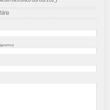
tário
ulgaremos)