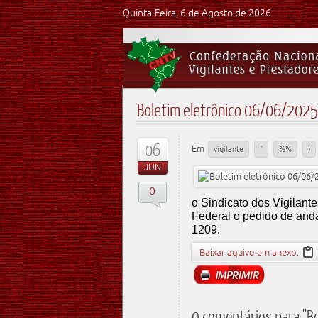
Quinta-Feira, 6 de Agosto de 2026
Boletim eletrônico 06/06/2025
06
Em
vigilante
"
%%
)
JUN
0
o Sindicato dos Vigilan
Federal o pedido de and
1209.
Baixar aquivo em anexo.
0 comentários para "B