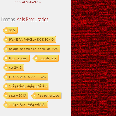
IRREGULARIDADES
Termos
Mais Procurados
30%
PRIMEIRA PARCELA DO DÉCIMO
ha-que-pe-esta-o-adicional--de-30%
Piso nacional
risco de vida
cct 2015
NEGOCIACOES COLETIVAS
10ÃƒÆ’Ã¢â‚¬Å¡Ãƒâ€šÃ‚Âº-
salario 2015
Piso por estado
13ÃƒÆ’Ã¢â‚¬Å¡Ãƒâ€šÃ‚Â°