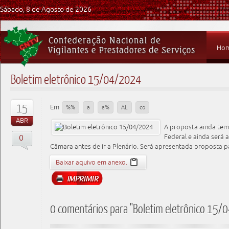
Sábado, 8 de Agosto de 2026
Ho
Boletim eletrônico 15/04/2024
15
Em
%%
a
a%
AL
co
ABR
A proposta ainda tem
0
Federal e ainda será 
Câmara antes de ir a Plenário. Será apresentada proposta p
Baixar aquivo em anexo.
0 comentários para "Boletim eletrônico 15