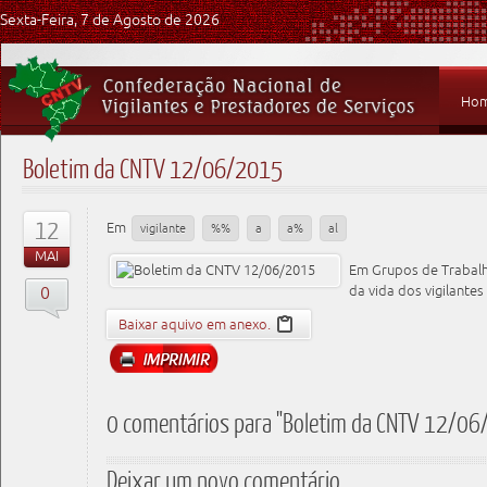
Sexta-Feira, 7 de Agosto de 2026
Ho
Boletim da CNTV 12/06/2015
12
Em
vigilante
%%
a
a%
al
MAI
Em Grupos de Trabalh
0
da vida dos vigilantes
Baixar aquivo em anexo.
0 comentários para "Boletim da CNTV 12/0
Deixar um novo comentário