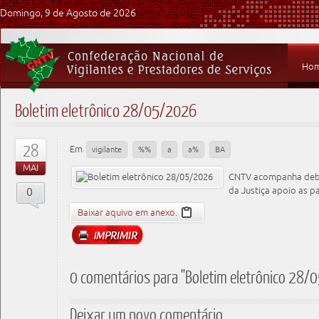
Domingo, 9 de Agosto de 2026
Ho
Boletim eletrônico 28/05/2026
28
Em
vigilante
%%
a
a%
BA
MAI
CNTV acompanha deba
0
da Justiça apoio as pa
Baixar aquivo em anexo.
0 comentários para "Boletim eletrônico 28
Deixar um novo comentário