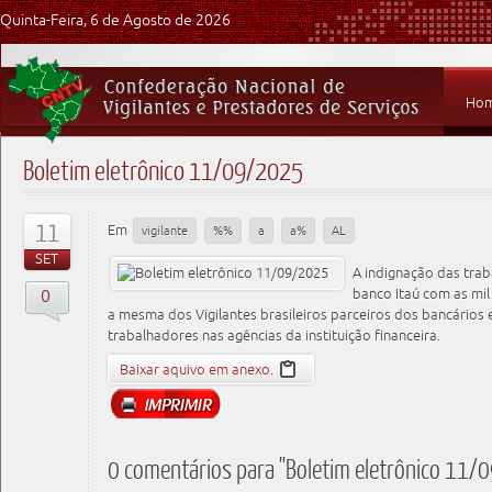
Quinta-Feira, 6 de Agosto de 2026
Ho
Boletim eletrônico 11/09/2025
11
Em
vigilante
%%
a
a%
AL
SET
A indignação das tra
0
banco Itaú com as mi
a mesma dos Vigilantes brasileiros parceiros dos bancários
trabalhadores nas agências da instituição financeira.
Baixar aquivo em anexo.
0 comentários para "Boletim eletrônico 11