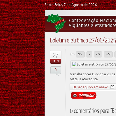
Sexta-Feira, 7 de Agosto de 2026
Boletim eletrônico 27/06/2025
27
Em
%%
a
a%
ADI
JUN
0
trabalhadores funcionarios da 
Mateus Atacadista.
Baixar aquivo em anexo.
0 comentários para "B