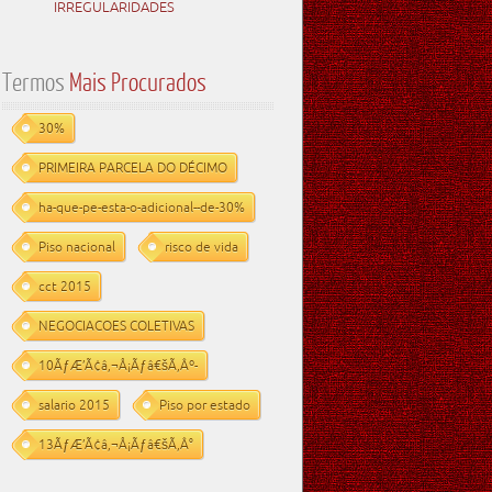
IRREGULARIDADES
Termos
Mais Procurados
30%
PRIMEIRA PARCELA DO DÉCIMO
ha-que-pe-esta-o-adicional--de-30%
Piso nacional
risco de vida
cct 2015
NEGOCIACOES COLETIVAS
10ÃƒÆ’Ã¢â‚¬Å¡Ãƒâ€šÃ‚Âº-
salario 2015
Piso por estado
13ÃƒÆ’Ã¢â‚¬Å¡Ãƒâ€šÃ‚Â°