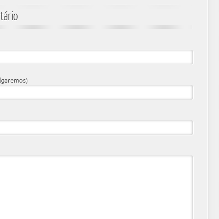
tário
ulgaremos)