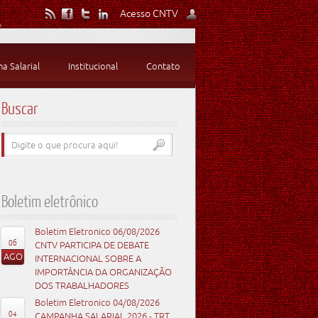
Acesso CNTV
 Salarial
Institucional
Contato
Buscar
Boletim eletrônico
Boletim Eletronico 06/08/2026
06
CNTV PARTICIPA DE DEBATE
AGO
INTERNACIONAL SOBRE A
IMPORTÂNCIA DA ORGANIZAÇÃO
DOS TRABALHADORES
Boletim Eletronico 04/08/2026
04
CAMPANHA SALARIAL 2026 - TRT