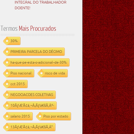
INTEGRAL DO TRABALHADOR
DOENTE!
Termos
Mais Procurados
30%
PRIMEIRA PARCELA DO DÉCIMO
ha-que-pe-esta-o-adicional--de-30%
Piso nacional
risco de vida
cct 2015
NEGOCIACOES COLETIVAS
10ÃƒÆ’Ã¢â‚¬Å¡Ãƒâ€šÃ‚Âº-
salario 2015
Piso por estado
13ÃƒÆ’Ã¢â‚¬Å¡Ãƒâ€šÃ‚Â°