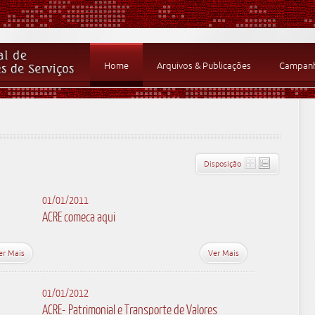
Home
Arquivos & Publicações
Campanha
Disposição
01/01/2011
ACRE comeca aqui
er Mais
Ver Mais
01/01/2012
ACRE- Patrimonial e Transporte de Valores