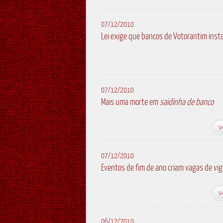
07/12/2010
Lei exige que bancos de Votorantim ins
07/12/2010
Mais uma morte em
saidinha de banco
V
07/12/2010
Eventos de fim de ano criam vagas de vig
V
06/12/2010