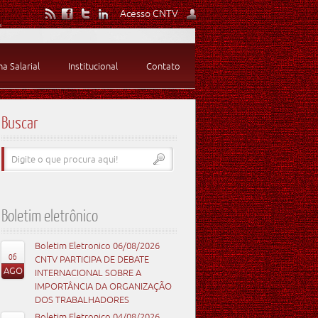
Acesso CNTV
 Salarial
Institucional
Contato
Buscar
Boletim eletrônico
Boletim Eletronico 06/08/2026
06
CNTV PARTICIPA DE DEBATE
AGO
INTERNACIONAL SOBRE A
IMPORTÂNCIA DA ORGANIZAÇÃO
DOS TRABALHADORES
Boletim Eletronico 04/08/2026