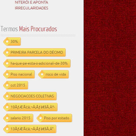
NITERÓI E APONTA
IRREGULARIDADES
Termos
Mais Procurados
30%
PRIMEIRA PARCELA DO DÉCIMO
ha-que-pe-esta-o-adicional--de-30%
Piso nacional
risco de vida
cct 2015
NEGOCIACOES COLETIVAS
10ÃƒÆ’Ã¢â‚¬Å¡Ãƒâ€šÃ‚Âº-
salario 2015
Piso por estado
13ÃƒÆ’Ã¢â‚¬Å¡Ãƒâ€šÃ‚Â°