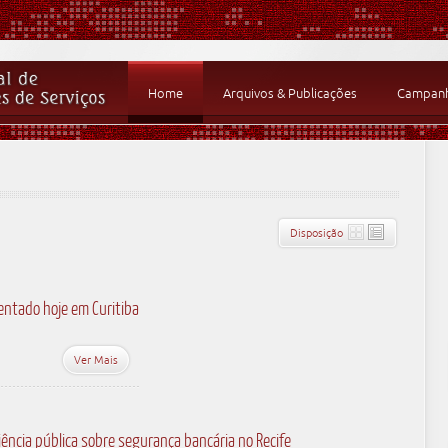
Home
Arquivos & Publicações
Campanha
Disposição
entado hoje em Curitiba
Ver Mais
iência pública sobre segurança bancária no Recife