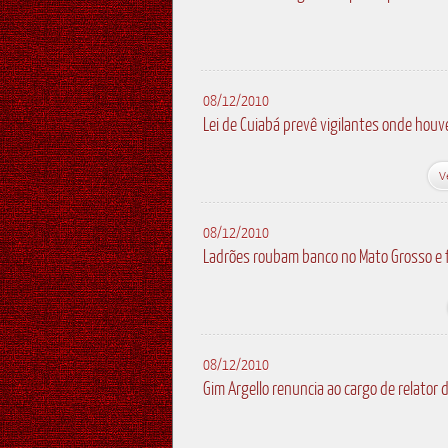
08/12/2010
Lei de Cuiabá prevê vigilantes onde houv
V
08/12/2010
Ladrões roubam banco no Mato Grosso e 
08/12/2010
Gim Argello renuncia ao cargo de relato