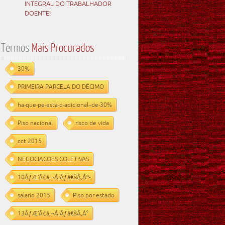
INTEGRAL DO TRABALHADOR
DOENTE!
Termos
Mais Procurados
30%
PRIMEIRA PARCELA DO DÉCIMO
ha-que-pe-esta-o-adicional--de-30%
Piso nacional
risco de vida
cct 2015
NEGOCIACOES COLETIVAS
10ÃƒÆ’Ã¢â‚¬Å¡Ãƒâ€šÃ‚Âº-
salario 2015
Piso por estado
13ÃƒÆ’Ã¢â‚¬Å¡Ãƒâ€šÃ‚Â°