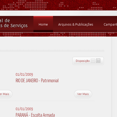
Home
Arquivos & Publicações
Campanha
Disposição
01/01/2009
RIO DE JANEIRO - Patrimonial
er Mais
Ver Mais
01/01/2009
PARANÁ - Escolta Armada