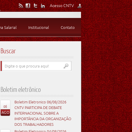
Acesso CNTV
 Salarial
Institucional
Contato
Buscar
Boletim eletrônico
Boletim Eletronico 06/08/2026
06
CNTV PARTICIPA DE DEBATE
AGO
INTERNACIONAL SOBRE A
IMPORTÂNCIA DA ORGANIZAÇÃO
DOS TRABALHADORES
Boletim Eletronico 04/08/2026