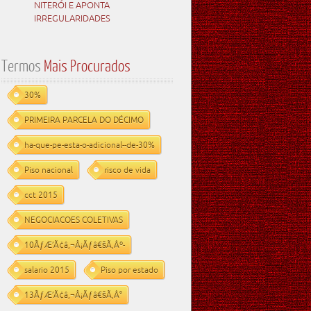
NITERÓI E APONTA
IRREGULARIDADES
Termos
Mais Procurados
30%
PRIMEIRA PARCELA DO DÉCIMO
ha-que-pe-esta-o-adicional--de-30%
Piso nacional
risco de vida
cct 2015
NEGOCIACOES COLETIVAS
10ÃƒÆ’Ã¢â‚¬Å¡Ãƒâ€šÃ‚Âº-
salario 2015
Piso por estado
13ÃƒÆ’Ã¢â‚¬Å¡Ãƒâ€šÃ‚Â°