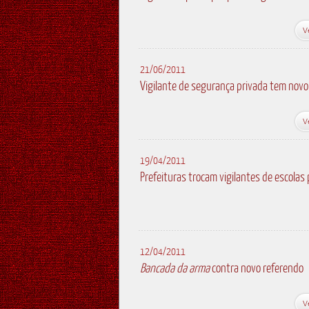
V
21/06/2011
Vigilante de segurança privada tem novo 
V
19/04/2011
Prefeituras trocam vigilantes de escolas 
12/04/2011
Bancada da arma
contra novo referendo
V