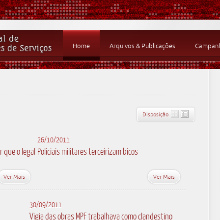
Home
Arquivos & Publicações
Campanha
Disposição
26/10/2011
 que o legal
Policiais militares terceirizam bicos
Ver Mais
Ver Mais
30/09/2011
Vigia das obras MPF trabalhava como clandestino