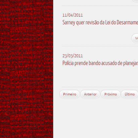
11/04/2011
Sarney quer revisão da Lei do Desarmam
V
23/03/2011
Polícia prende bando acusado de planejar
Primeiro
Anterior
Próximo
Último