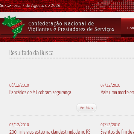
Sexta-Feira, 7 de Agosto de 2026
Ho
Resultado da Busca
08/12/2010
07/12/2010
Bancários de MT cobram segurança
Mais uma morte e
Ver Mais
07/12/2010
07/12/2010
200 mil vigias estão na clandestinidade no RS
Eventos de fim de 