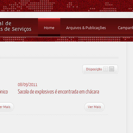
Home
Arquivos & Publicações
Campanha
Disposição
08/09/2011
ônico
Sacola de explosivos é encontrada em chácara
er Mais
Ver Mais