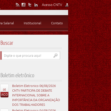
Acesso CNTV
 Salarial
Institucional
Contato
Buscar
Boletim eletrônico
Boletim Eletronico 06/08/2026
06
CNTV PARTICIPA DE DEBATE
AGO
INTERNACIONAL SOBRE A
IMPORTÂNCIA DA ORGANIZAÇÃO
DOS TRABALHADORES
Boletim Eletronico 04/08/2026