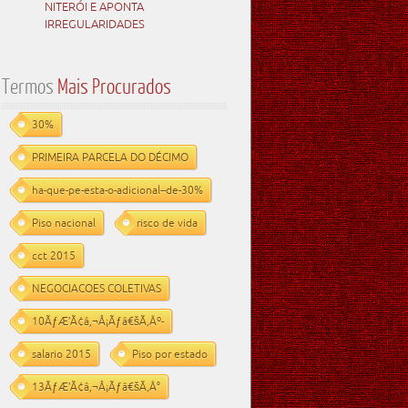
NITERÓI E APONTA
IRREGULARIDADES
Termos
Mais Procurados
30%
PRIMEIRA PARCELA DO DÉCIMO
ha-que-pe-esta-o-adicional--de-30%
Piso nacional
risco de vida
cct 2015
NEGOCIACOES COLETIVAS
10ÃƒÆ’Ã¢â‚¬Å¡Ãƒâ€šÃ‚Âº-
salario 2015
Piso por estado
13ÃƒÆ’Ã¢â‚¬Å¡Ãƒâ€šÃ‚Â°