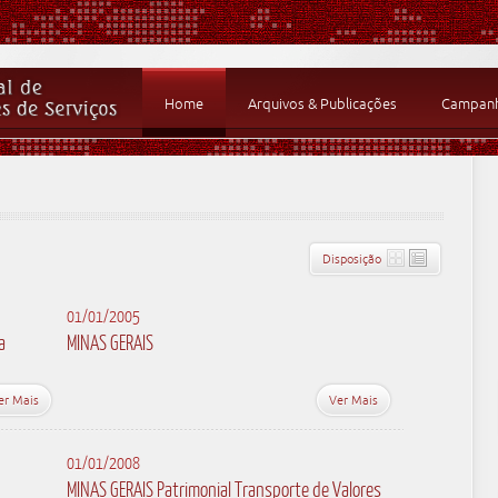
Home
Arquivos & Publicações
Campanha
Disposição
01/01/2005
a
MINAS GERAIS
er Mais
Ver Mais
01/01/2008
MINAS GERAIS Patrimonial Transporte de Valores