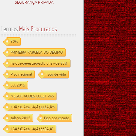
SEGURANÇA PRIVADA
Termos
Mais Procurados
30%
PRIMEIRA PARCELA DO DÉCIMO
ha-que-pe-esta-o-adicional--de-30%
Piso nacional
risco de vida
cct 2015
NEGOCIACOES COLETIVAS
10ÃƒÆ’Ã¢â‚¬Å¡Ãƒâ€šÃ‚Âº-
salario 2015
Piso por estado
13ÃƒÆ’Ã¢â‚¬Å¡Ãƒâ€šÃ‚Â°