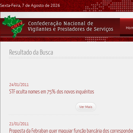
Sexta-Feira, 7 de Agosto de 2026
Ho
Resultado da Busca
24/01/2011
STF oculta nomes em 75% dos novos inquéritos
Ver Mais
21/01/2011
Proposta da Febraban quer maquiar função bancária dos correspond