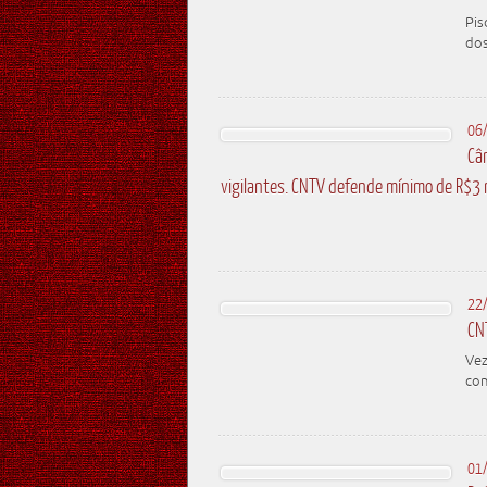
Pis
do
06
Câ
vigilantes. CNTV defende mínimo de R$3 m
22
CN
Vez
con
01