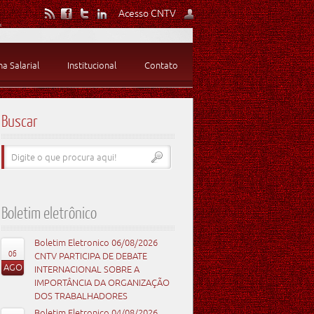
Acesso CNTV
 Salarial
Institucional
Contato
Buscar
Boletim eletrônico
Boletim Eletronico 06/08/2026
06
CNTV PARTICIPA DE DEBATE
AGO
INTERNACIONAL SOBRE A
IMPORTÂNCIA DA ORGANIZAÇÃO
DOS TRABALHADORES
Boletim Eletronico 04/08/2026