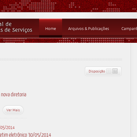
Home
Arquivos & Publicações
Campanha
Disposição
 nova diretoria
Ver Mais
/05/2014
letim eletrônico 30/05/2014