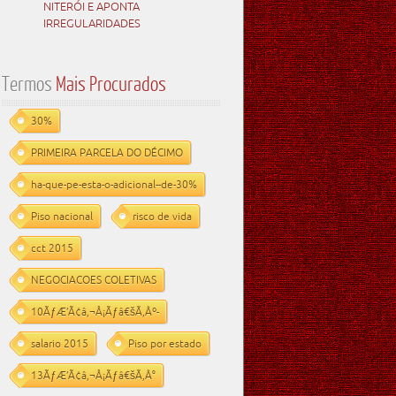
NITERÓI E APONTA
IRREGULARIDADES
Termos
Mais Procurados
30%
PRIMEIRA PARCELA DO DÉCIMO
ha-que-pe-esta-o-adicional--de-30%
Piso nacional
risco de vida
cct 2015
NEGOCIACOES COLETIVAS
10ÃƒÆ’Ã¢â‚¬Å¡Ãƒâ€šÃ‚Âº-
salario 2015
Piso por estado
13ÃƒÆ’Ã¢â‚¬Å¡Ãƒâ€šÃ‚Â°