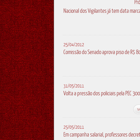
Pr
Nacional dos Vigilantes já tem data marc
25/04/2012
Comissão do Senado aprova piso de R$ 80
31/05/2011
Volta a pressão dos policiais pela PEC 300
V
25/05/2011
Em campanha salarial, professores decr