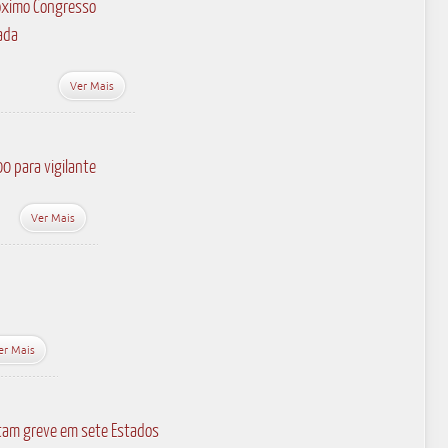
óximo Congresso
ada
Ver Mais
0 para vigilante
Ver Mais
er Mais
etam greve em sete Estados