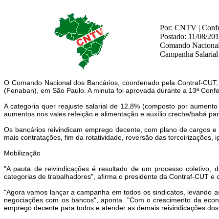
Por: CNTV | Confed
Postado: 11/08/20
Comando Nacional e
Campanha Salarial
O Comando Nacional dos Bancários, coordenado pela Contraf-CUT, e
(Fenaban), em São Paulo. A minuta foi aprovada durante a 13ª Confer
A categoria quer reajuste salarial de 12,8% (composto por aumento
aumentos nos vales refeição e alimentação e auxílio creche/babá pa
Os bancários reivindicam emprego decente, com plano de cargos e s
mais contratações, fim da rotatividade, reversão das terceirizações
Mobilização
"A pauta de reivindicações é resultado de um processo coletivo, 
categorias de trabalhadores", afirma o presidente da Contraf-CUT e
"Agora vamos lançar a campanha em todos os sindicatos, levando as
negociações com os bancos", aponta. "Com o crescimento da econo
emprego decente para todos e atender as demais reivindicações dos 