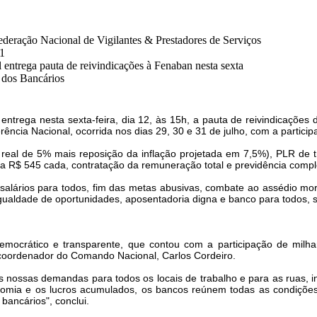
eração Nacional de Vigilantes & Prestadores de Serviços
11
ntrega pauta de reivindicações à Fenaban nesta sexta
 dos Bancários
ntrega nesta sexta-feira, dia 12, às 15h, a pauta de reivindicaçõ
ência Nacional, ocorrida nos dias 29, 30 e 31 de julho, com a partici
 real de 5% mais reposição da inflação projetada em 7,5%), PLR de t
ra R$ 545 cada, contratação da remuneração total e previdência comp
alários para todos, fim das metas abusivas, combate ao assédio moral
, igualdade de oportunidades, aposentadoria digna e banco para todos,
democrático e transparente, que contou com a participação de milh
 coordenador do Comando Nacional, Carlos Cordeiro.
 nossas demandas para todos os locais de trabalho e para as ruas, in
mia e os lucros acumulados, os bancos reúnem todas as condições p
bancários", conclui.