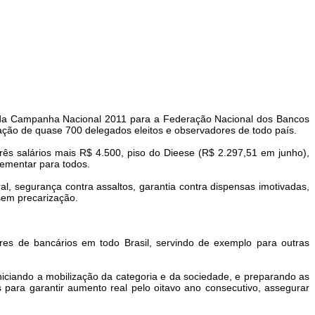
es da Campanha Nacional 2011 para a Federação Nacional dos Bancos
pação de quase 700 delegados eleitos e observadores de todo país.
rês salários mais R$ 4.500, piso do Dieese (R$ 2.297,51 em junho),
lementar para todos.
, segurança contra assaltos, garantia contra dispensas imotivadas,
 sem precarização.
ares de bancários em todo Brasil, servindo de exemplo para outras
iciando a mobilização da categoria e da sociedade, e preparando as
ara garantir aumento real pelo oitavo ano consecutivo, assegurar